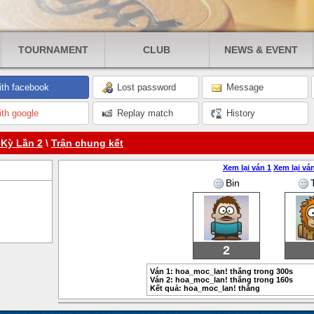
TOURNAMENT
CLUB
NEWS & EVENT
ith facebook
Lost password
Message
ith google
Replay match
History
Kỳ Lần 2
\
Trận chung kết
Xem lại ván 1
Xem lại vá
Bin
2
Ván 1: hoa_moc_lan! thắng trong 300s
Ván 2: hoa_moc_lan! thắng trong 160s
Kết quả: hoa_moc_lan! thắng