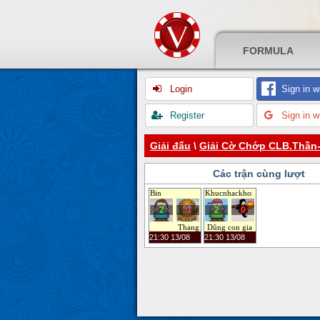
FORMULA
Login
Sign in w
Register
Sign in w
Giải đấu
\
Giải Cờ Chớp CLB.Thần-
Các trận cùng lượt
Bin
Khucnhackhongloi
2
0
2
0
Thang
Dũng con gia lâm
21:30 13/08
21:30 13/08