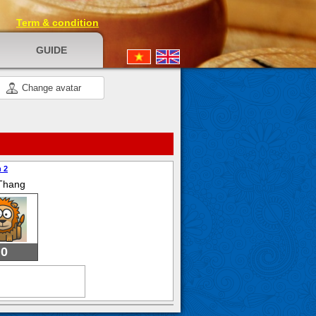
Term & condition
GUIDE
Change avatar
n 2
Thang
0