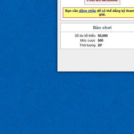
Post lên facebook
Bạn cần
đăng nhập
để có thể đăng ký tham
giải.
Bàn chơi
Số dư tối thiểu
50,000
Mức cược
500
Thời lượng
20'