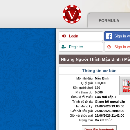
FORMULA
Login
Sign in w
Register
Sign in w
Những Người Thích Mậu Binh
\
Mậ
Thông tin cơ bản
Môn thi đấu
Mậu Binh
Quỹ giải
160,000
Số người chơi
320
Phí tham dự
5,000
Trình độ tối thiểu
Cao thủ cấp 1
Trình độ tối đa
Giang hồ ngoại cấp
Hạn đăng ký
24/06/2026 19:00:00
Giờ bắt đầu giải
24/06/2026 20:00:00
Giờ kết thúc giải
26/06/2026 21:42:00
Trạng thái
Đã kết thúc