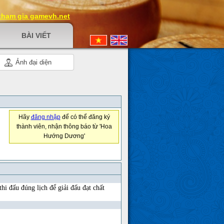
 tham gia gamevh.net
BÀI VIẾT
Ảnh đại diện
Hãy
đăng nhập
để có thể đăng ký
thành viên, nhận thông báo từ 'Hoa
Hướng Dương'
i đấu đúng lịch để giải đấu đạt chất 