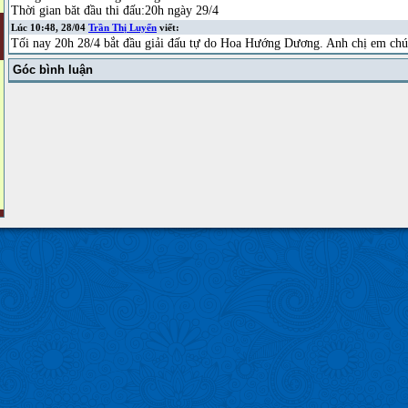
Thời gian băt đầu thi đấu:20h ngày 29/4
Lúc 10:48, 28/04
Trần Thị Luyến
viết:
Tối nay 20h 28/4 bắt đầu giải đấu tự do Hoa Hướng Dương. Anh chị em ch
Góc bình luận