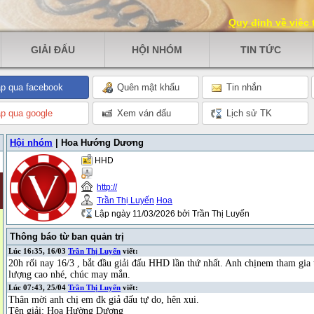
Quy định về việc
GIẢI ĐẤU
HỘI NHÓM
TIN TỨC
p qua facebook
Quên mật khẩu
Tin nhắn
p qua google
Xem ván đấu
Lịch sử TK
Hội nhóm
| Hoa Hướng Dương
HHD
http://
Trần Thị Luyến
Hoa
Lập ngày 11/03/2026 bởi Trần Thị Luyến
Thông báo từ ban quản trị
Lúc 16:35, 16/03
Trần Thị Luyến
viết:
20h rối nay 16/3 , bắt đầu giải đấu HHD lần thứ nhất. Anh chịnem tham gia th
lượng cao nhé, chúc may mắn.
Lúc 07:43, 25/04
Trần Thị Luyến
viết:
Thân mời anh chị em đk giả đấu tự do, hên xui. 

Tên giải: Hoa Hường Dương
