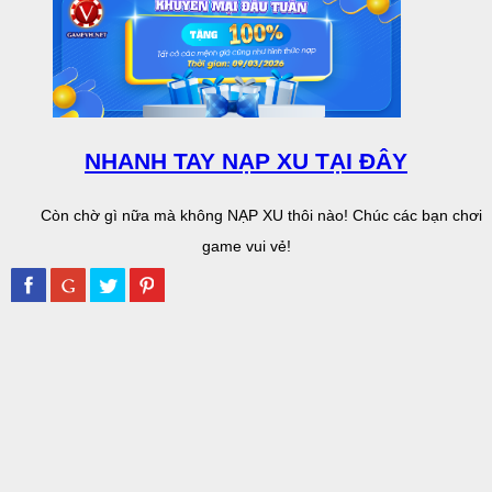
NHANH TAY NẠP XU TẠI ĐÂY
Còn chờ gì nữa mà không NẠP XU thôi nào! Chúc các bạn chơi
game vui vẻ!