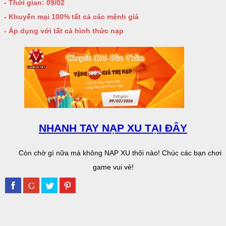
- Thời gian: 09/02
- Khuyến mại 100% tất cả các mệnh giá
- Áp dụng với tất cả hình thức nạp
NHANH TAY NẠP XU TẠI ĐÂY
Còn chờ gì nữa mà không NẠP XU thôi nào! Chúc các bạn chơi
game vui vẻ!