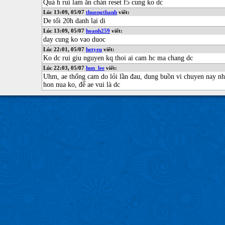
Quá h rui lam ăn chán reset f5 cung ko dc
Lúc 13:09, 05/07
thuongthanh
viết:
De tối 20h danh lại di
Lúc 13:09, 05/07
hoanh259
viết:
day cung ko vao duoc
Lúc 22:01, 05/07
hetyeu
viết:
Ko dc rui giu nguyen kq thoi ai cam hc ma chang dc
Lúc 22:03, 05/07
hun_lee
viết:
Uhm, ae thống cam do lỏi lần đau, dung buồn vi chuyen nay nh
hon nua ko, để ae vui là dc