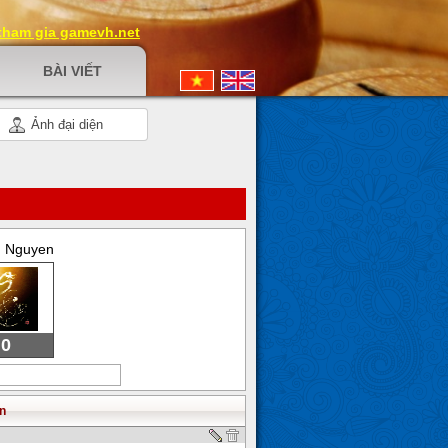
 tham gia gamevh.net
BÀI VIẾT
Ảnh đại diện
 Nguyen
0
n