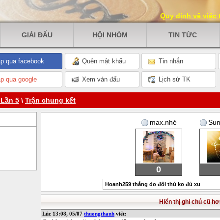
Quy định về việc
GIẢI ĐẤU
HỘI NHÓM
TIN TỨC
p qua facebook
Quên mật khẩu
Tin nhắn
p qua google
Xem ván đấu
Lịch sử TK
 Lần 5
\
Trận chung kết
max.nhé
Sun
0
Hoanh259 thắng do đối thủ ko đủ xu
Hiển thị ghi chú cũ hơ
Lúc 13:08, 05/07
thuongthanh
viết: