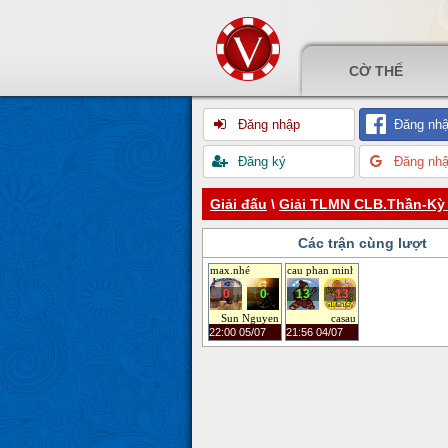
CỜ THẾ
Đăng nhập
Đăng nhậ
Đăng ký
Đăng nhậ
Giải đấu
\
Giải TLMN CLB.Thần-Kỳ
Các trận cùng lượt
max.nhé
cau phan minh
0
0
13
-13
Sun Nguyen
casau
22:00 05/07
21:56 04/07